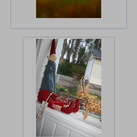
Keittiön ikkunaan on syttynyt tuikkivaa lämpöä