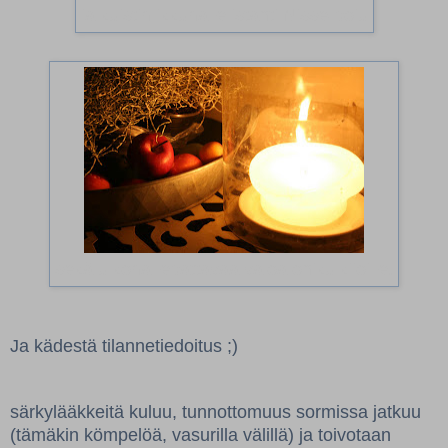
ja kuistin ikkunalle istahti Nisse-poju
sekä ulkona lepattavaa valoa ohikulkijoille.
Ja kädestä tilannetiedoitus ;)
särkylääkkeitä kuluu, tunnottomuus sormissa jatkuu
(tämäkin kömpelöä, vasurilla välillä) ja
toivotaan