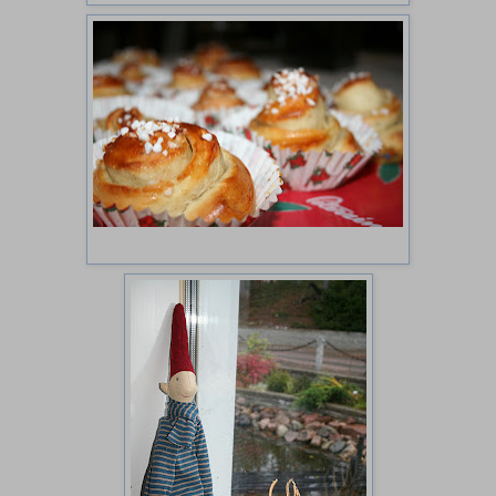
ja tyttären leipomista herkuista...