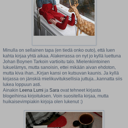
ja ajatuksista jouluun...
Minulla on sellainen tapa (en tiedä onko outo), että luen
kahta kirjaa yhtä aikaa. Alakerrassa on nyt jo kyllä luettuna
Johan Boynen Tarkoin vartioitu talo. Mielenkiintoinen
lukuelämys, mutta sanoisin, ettei mikään aivan ehdoton,
mutta kiva ihan...Kirjan kansi on kutsuvan kaunis. Ja kyllä
kirjassa on jänskiä mielikuvituksellisia juttuja...kannatta siis
lukea loppuun asti.
Ainakin
Leena Lumi
ja
Sara
ovat tehneet kirjasta
blogeihinsa kirjoituksen. Voin suositella kirjaa, mutta
huikaisevimpiakin kirjoja olen lukenut :)