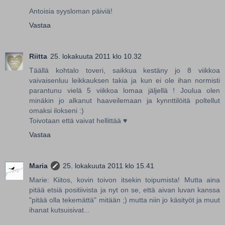
Antoisia syysloman päiviä!
Vastaa
Riitta
25. lokakuuta 2011 klo 10.32
Täällä kohtalo toveri, saikkua kestäny jo 8 viikkoa
vaivaisenluu leikkauksen takia ja kun ei ole ihan normisti
parantunu vielä 5 viikkoa lomaa jäljellä ! Joulua olen
minäkin jo alkanut haaveilemaan ja kynnttilöitä poltellut
omaksi ilokseni :)
Toivotaan että vaivat hellittää ♥
Vastaa
Maria
25. lokakuuta 2011 klo 15.41
Marie: Kiitos, kovin toivon itsekin toipumista! Mutta aina
pitää etsiä positiivista ja nyt on se, että aivan luvan kanssa
"pitää olla tekemättä" mitään ;) mutta niin jo käsityöt ja muut
ihanat kutsuisivat...