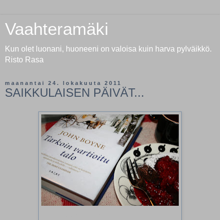
Vaahteramäki
Kun olet luonani, huoneeni on valoisa kuin harva pylväikkö.
Risto Rasa
maanantai 24. lokakuuta 2011
SAIKKULAISEN PÄIVÄT...
...täyttyvät lukemisesta